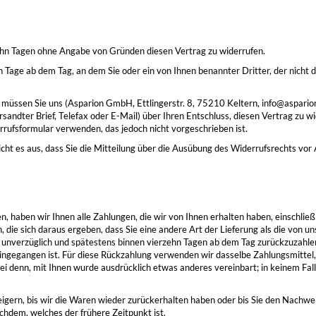
ehn Tagen ohne Angabe von Gründen diesen Vertrag zu widerrufen.
n Tage ab dem Tag, an dem Sie oder ein von Ihnen benannter Dritter, der nicht d
müssen Sie uns (Asparion GmbH, Ettlingerstr. 8, 75210 Keltern, info@asparion.
ersandter Brief, Telefax oder E-Mail) über Ihren Entschluss, diesen Vertrag zu w
rufsformular verwenden, das jedoch nicht vorgeschrieben ist.
cht es aus, dass Sie die Mitteilung über die Ausübung des Widerrufsrechts vor 
, haben wir Ihnen alle Zahlungen, die wir von Ihnen erhalten haben, einschließl
die sich daraus ergeben, dass Sie eine andere Art der Lieferung als die von u
 unverzüglich und spätestens binnen vierzehn Tagen ab dem Tag zurückzuzahlen
eingegangen ist. Für diese Rückzahlung verwenden wir dasselbe Zahlungsmittel, 
sei denn, mit Ihnen wurde ausdrücklich etwas anderes vereinbart; in keinem Fa
gern, bis wir die Waren wieder zurückerhalten haben oder bis Sie den Nachweis
hdem, welches der frühere Zeitpunkt ist.