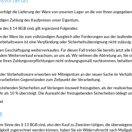
msvorbehalt
t, erfolgt die Lieferung der Ware von unserem Lager an die von Ihnen angegebe
ändigen Zahlung des Kaufpreises unser Eigentum.
 des § 14 BGB sind, gilt ergänzend Folgendes:
n der Ware bis zum vollständigen Ausgleich aller Forderungen aus der laufend
behaltsware ist eine Verpfändung oder Sicherheitsübereignung nicht zulässig.
hen Geschäftsgang weiterverkaufen. Für diesen Fall treten Sie bereits jetzt all
dem Weiterverkauf erwachsen, an uns ab. Wir nehmen die Abtretung an, Sie si
ie Ihren Zahlungsverpflichtungen nicht ordnungsgemäß nachkommen, behalten 
 der Vorbehaltsware erwerben wir Miteigentum an der neuen Sache im Verhält
rarbeiteten Gegenständen zum Zeitpunkt der Verarbeitung.
zustehenden Sicherheiten auf Verlangen insoweit freizugeben, als der realisierb
 als 10 % übersteigt. Die Auswahl der freizugebenden Sicherheiten obliegt un
nd.
g
r im Sinne des § 13 BGB sind, also den Kauf zu Zwecken tätigen, die überwiege
Tätigkeit zugerechnet werden können, haben Sie ein Widerrufsrecht nach Maßg