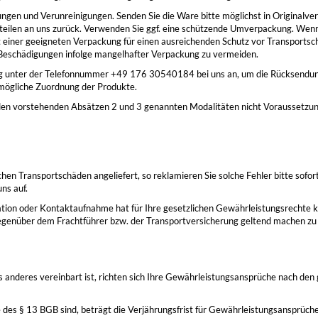
ungen und Verunreinigungen. Senden Sie die Ware bitte möglichst in Original
eilen an uns zurück. Verwenden Sie ggf. eine schützende Umverpackung. Wenn 
it einer geeigneten Verpackung für einen ausreichenden Schutz vor Transports
eschädigungen infolge mangelhafter Verpackung zu vermeiden.
ung unter der Telefonnummer +49 176 30540184 bei uns an, um die Rücksendu
tmögliche Zuordnung der Produkte.
in den vorstehenden Absätzen 2 und 3 genannten Modalitäten nicht Voraussetzu
hen Transportschäden angeliefert, so reklamieren Sie solche Fehler bitte sofo
ns auf.
tion oder Kontaktaufnahme hat für Ihre gesetzlichen Gewährleistungsrechte k
egenüber dem Frachtführer bzw. der Transportversicherung geltend machen zu
as anderes vereinbart ist, richten sich Ihre Gewährleistungsansprüche nach de
 des § 13 BGB sind, beträgt die Verjährungsfrist für Gewährleistungsansprüch